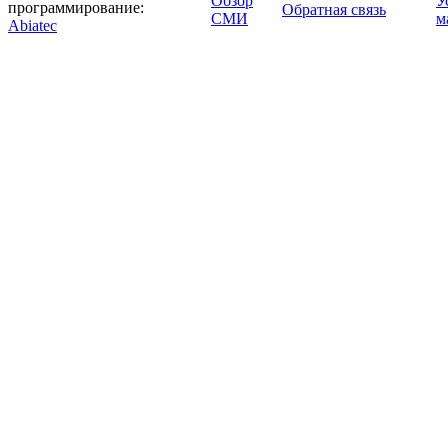
Обзор
У
программирование:
Обратная связь
СМИ
м
Abiatec