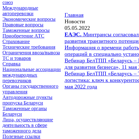
союз
Международные
автоперевозки
Главная
Экономические вопросы
Новости
Правовые вопросы
05.05.2022
Таможенные вопросы
ЕАЭС.
Минтрансы согласовали
Приобретение АТС
развития транзитного потенц
Страхование
Технические требования
Информация о времени работ
Ограничения ввоза/вывоза
операций в специально устан
ТС и товаров
Вебинар БелТПП «Беларусь – 
Справка
для развития бизнеса», 11 мая 
Национальные ассоциации
Вебинар БелТПП «Беларусь –
международных
логистика: ключ к конкуренто
перевозчиков
Органы государственного
мая 2022 года
управления
Автодорожные пункты
пропуска Беларуси
Таможенные органы
Беларуси
Лица, осуществляющие
деятельность в сфере
таможенного дела
Полезные ссылки