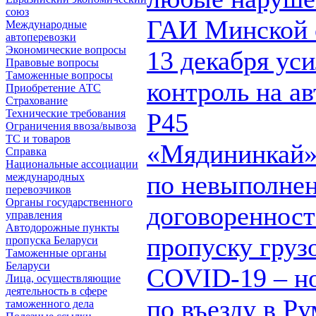
союз
ГАИ Минской 
Международные
автоперевозки
Экономические вопросы
13 декабря ус
Правовые вопросы
Таможенные вопросы
контроль на а
Приобретение АТС
Страхование
Технические требования
Р45
Ограничения ввоза/вывоза
ТС и товаров
«Мядининкай»
Справка
Национальные ассоциации
по невыполне
международных
перевозчиков
Органы государственного
договоренност
управления
Автодорожные пункты
пропуску груз
пропуска Беларуси
Таможенные органы
Беларуси
COVID-19 – н
Лица, осуществляющие
деятельность в сфере
по въезду в Р
таможенного дела