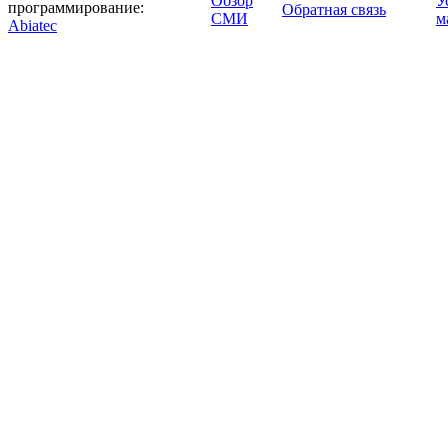
Обзор
У
программирование:
Обратная связь
СМИ
м
Abiatec