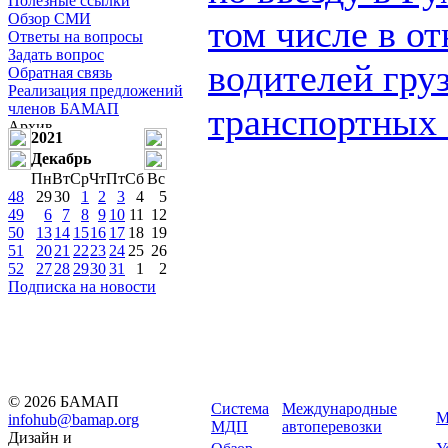
Полезные ссылки
Обзор СМИ
том числе в о
Ответы на вопросы
Задать вопрос
водителей гру
Обратная связь
Реализация предложений
членов БАМАП
транспортных 
2021
Декабрь
Пн
Вт
Ср
Чт
Пт
Сб
Вс
48
29
30
1
2
3
4
5
49
6
7
8
9
10
11
12
50
13
14
15
16
17
18
19
51
20
21
22
23
24
25
26
52
27
28
29
30
31
1
2
Подписка на новости
© 2026 БАМАП
Система
Международные
М
infohub@bamap.org
МДП
автоперевозки
Дизайн и