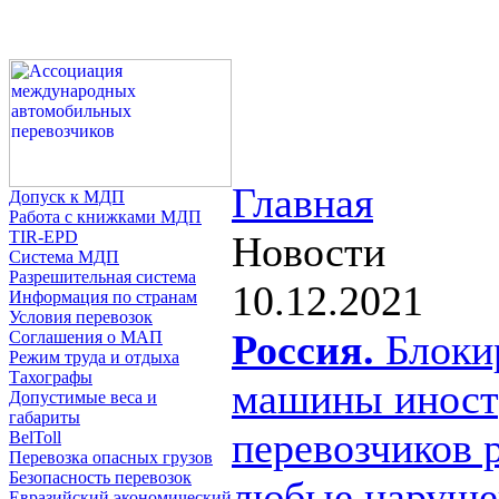
Главная
Допуск к МДП
Работа с книжками МДП
TIR-EPD
Новости
Система МДП
Разрешительная система
10.12.2021
Информация по странам
Условия перевозок
Россия.
Блоки
Соглашения о МАП
Режим труда и отдыха
Тахографы
машины инос
Допустимые веса и
габариты
перевозчиков 
BelToll
Перевозка опасных грузов
Безопасность перевозок
любые наруш
Евразийский экономический